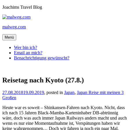
Zum
Joachims Travel Blog
Inhalt
springen
malweg.com
Menü
Wer bin ich?
Email an mich?
Benachrichtigung gewünscht?
Reisetag nach Kyoto (27.8.)
27.08.2018
19.09.2019
von
, posted in
Japan
,
Japan Reise mit meinen 3
Großen
joachim
Heute war es soweit – Shinkansen-Fahren nach Kyoto. Nicht, dass
ich nach 15 Jahren Black-Mamba-Karteninhaber DB-abtrünnig
wäre, doch was auch immer Japan Railways anders macht und auch
wenn es nur eine Momentaufnahme ist, Verspätungen haben wir
keine wahrgenommen… Doch wir fahren ja noch ein paar Mal.