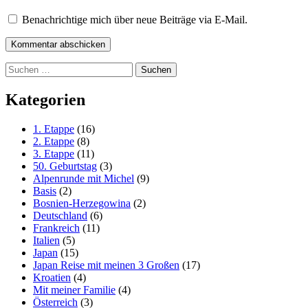
Benachrichtige mich über neue Beiträge via E-Mail.
Suchen
nach:
Kategorien
1. Etappe
(16)
2. Etappe
(8)
3. Etappe
(11)
50. Geburtstag
(3)
Alpenrunde mit Michel
(9)
Basis
(2)
Bosnien-Herzegowina
(2)
Deutschland
(6)
Frankreich
(11)
Italien
(5)
Japan
(15)
Japan Reise mit meinen 3 Großen
(17)
Kroatien
(4)
Mit meiner Familie
(4)
Österreich
(3)