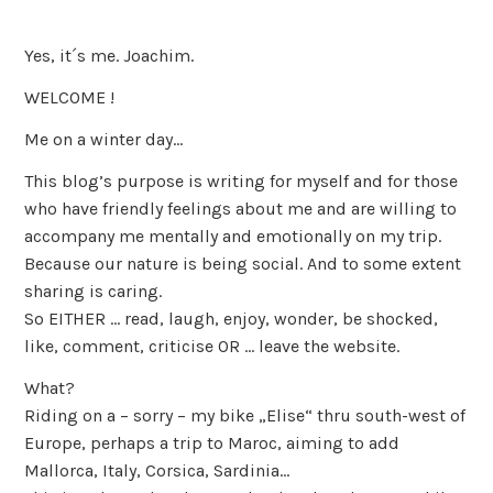
Yes, it´s me. Joachim.
WELCOME !
Me on a winter day…
This blog’s purpose is writing for myself and for those
who have friendly feelings about me and are willing to
accompany me mentally and emotionally on my trip.
Because our nature is being social. And to some extent
sharing is caring.
So EITHER … read, laugh, enjoy, wonder, be shocked,
like, comment, criticise OR … leave the website.
What?
Riding on a – sorry – my bike „Elise“ thru south-west of
Europe, perhaps a trip to Maroc, aiming to add
Mallorca, Italy, Corsica, Sardinia…