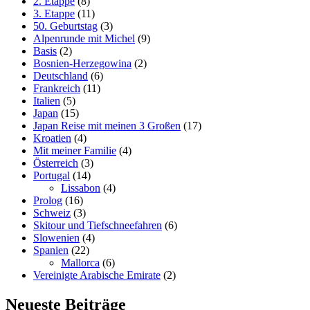
2. Etappe
(8)
3. Etappe
(11)
50. Geburtstag
(3)
Alpenrunde mit Michel
(9)
Basis
(2)
Bosnien-Herzegowina
(2)
Deutschland
(6)
Frankreich
(11)
Italien
(5)
Japan
(15)
Japan Reise mit meinen 3 Großen
(17)
Kroatien
(4)
Mit meiner Familie
(4)
Österreich
(3)
Portugal
(14)
Lissabon
(4)
Prolog
(16)
Schweiz
(3)
Skitour und Tiefschneefahren
(6)
Slowenien
(4)
Spanien
(22)
Mallorca
(6)
Vereinigte Arabische Emirate
(2)
Neueste Beiträge