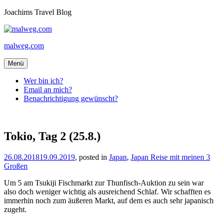
Zum
Joachims Travel Blog
Inhalt
springen
malweg.com
Menü
Wer bin ich?
Email an mich?
Benachrichtigung gewünscht?
Tokio, Tag 2 (25.8.)
26.08.2018
19.09.2019
von
, posted in
Japan
,
Japan Reise mit meinen 3
Großen
joachim
Um 5 am Tsukiji Fischmarkt zur Thunfisch-Auktion zu sein war
also doch weniger wichtig als ausreichend Schlaf. Wir schafften es
immerhin noch zum äußeren Markt, auf dem es auch sehr japanisch
zugeht.