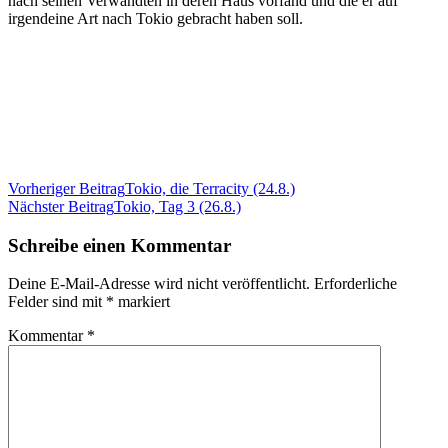
nach seinen Verwandten in deren Haus vorfand und die er auf
irgendeine Art nach Tokio gebracht haben soll.
Beitragsnavigation
Vorheriger Beitrag
Tokio, die Terracity (24.8.)
Nächster Beitrag
Tokio, Tag 3 (26.8.)
Schreibe einen Kommentar
Deine E-Mail-Adresse wird nicht veröffentlicht.
Erforderliche
Felder sind mit
*
markiert
Kommentar
*