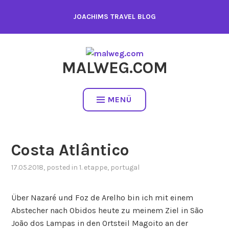
Zum
JOACHIMS TRAVEL BLOG
Inhalt
springen
MALWEG.COM
MENÜ
Costa Atlântico
17.05.2018
von
, posted in
1. etappe
,
portugal
joachim
Über Nazaré und Foz de Arelho bin ich mit einem
Abstecher nach Obidos heute zu meinem Ziel in São
João dos Lampas in den Ortsteil Magoito an der