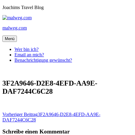
Zum
Joachims Travel Blog
Inhalt
springen
malweg.com
Menü
Wer bin ich?
Email an mich?
Benachrichtigung gewünscht?
3F2A9646-D2E8-4EFD-AA9E-
DAF7244C6C28
Beitragsnavigation
Vorheriger Beitrag
3F2A9646-D2E8-4EFD-AA9E-
DAF7244C6C28
Schreibe einen Kommentar