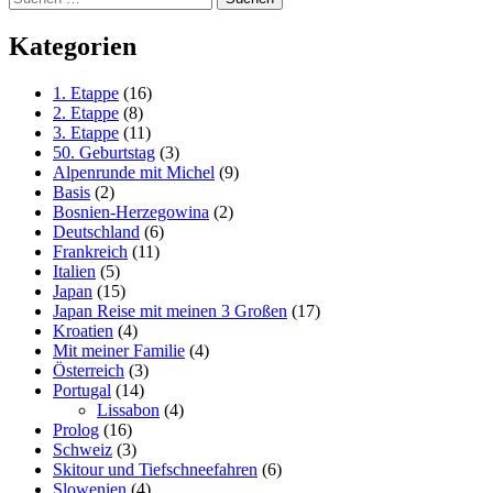
nach:
Kategorien
1. Etappe
(16)
2. Etappe
(8)
3. Etappe
(11)
50. Geburtstag
(3)
Alpenrunde mit Michel
(9)
Basis
(2)
Bosnien-Herzegowina
(2)
Deutschland
(6)
Frankreich
(11)
Italien
(5)
Japan
(15)
Japan Reise mit meinen 3 Großen
(17)
Kroatien
(4)
Mit meiner Familie
(4)
Österreich
(3)
Portugal
(14)
Lissabon
(4)
Prolog
(16)
Schweiz
(3)
Skitour und Tiefschneefahren
(6)
Slowenien
(4)