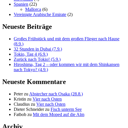
Spanien
(22)
Mallorca
(6)
Vereinigte Arabische Emirate
(2)
Neueste Beiträge
Großes Frühstück und mit dem großen Flieger nach Hause
(8.9.)
32 Stunden in Dubai (7.9.)
Tokio, Tag 4 (6.9.)
Zurück nach Tokio! (5.9.)
Hiroshima, Tag 2 – oder kommen wir mit dem Shinkansen
nach Tokyo? (4.9.)
Neueste Kommentare
Peter
zu
Abstecher nach Osaka (28.8.)
Kristin
zu
Vier nach Osten
Claudius
zu
Vier nach Osten
Dieter Schneider
zu
Fisch unterm See
Fatbob
zu
Mit dem Moped auf die Alm
Archiv