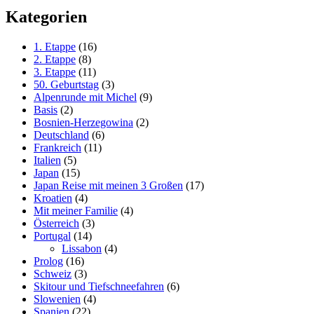
Kategorien
1. Etappe
(16)
2. Etappe
(8)
3. Etappe
(11)
50. Geburtstag
(3)
Alpenrunde mit Michel
(9)
Basis
(2)
Bosnien-Herzegowina
(2)
Deutschland
(6)
Frankreich
(11)
Italien
(5)
Japan
(15)
Japan Reise mit meinen 3 Großen
(17)
Kroatien
(4)
Mit meiner Familie
(4)
Österreich
(3)
Portugal
(14)
Lissabon
(4)
Prolog
(16)
Schweiz
(3)
Skitour und Tiefschneefahren
(6)
Slowenien
(4)
Spanien
(22)