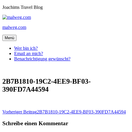
Zum
Joachims Travel Blog
Inhalt
springen
malweg.com
Menü
Wer bin ich?
Email an mich?
Benachrichtigung gewünscht?
2B7B1810-19C2-4EE9-BF03-
390FD7A44594
Beitragsnavigation
Vorheriger Beitrag
2B7B1810-19C2-4EE9-BF03-390FD7A44594
Schreibe einen Kommentar