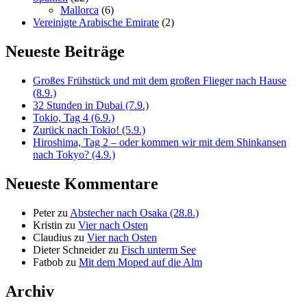
Mallorca
(6)
Vereinigte Arabische Emirate
(2)
Neueste Beiträge
Großes Frühstück und mit dem großen Flieger nach Hause
(8.9.)
32 Stunden in Dubai (7.9.)
Tokio, Tag 4 (6.9.)
Zurück nach Tokio! (5.9.)
Hiroshima, Tag 2 – oder kommen wir mit dem Shinkansen
nach Tokyo? (4.9.)
Neueste Kommentare
Peter
zu
Abstecher nach Osaka (28.8.)
Kristin
zu
Vier nach Osten
Claudius
zu
Vier nach Osten
Dieter Schneider
zu
Fisch unterm See
Fatbob
zu
Mit dem Moped auf die Alm
Archiv