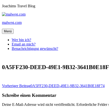
Zum
Joachims Travel Blog
Inhalt
springen
malweg.com
Menü
Wer bin ich?
Email an mich?
Benachrichtigung gewünscht?
0A5FF230-DEED-49E1-9B32-3641B0E18F
Beitragsnavigation
Vorheriger Beitrag
0A5FF230-DEED-49E1-9B32-3641B0E18F74
Schreibe einen Kommentar
Deine E-Mail-Adresse wird nicht veröffentlicht.
Erforderliche Felder 