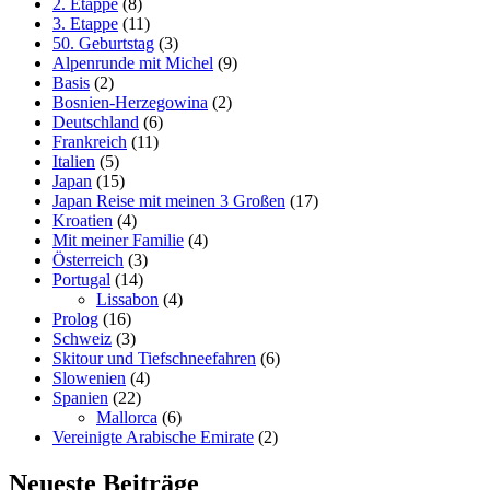
2. Etappe
(8)
3. Etappe
(11)
50. Geburtstag
(3)
Alpenrunde mit Michel
(9)
Basis
(2)
Bosnien-Herzegowina
(2)
Deutschland
(6)
Frankreich
(11)
Italien
(5)
Japan
(15)
Japan Reise mit meinen 3 Großen
(17)
Kroatien
(4)
Mit meiner Familie
(4)
Österreich
(3)
Portugal
(14)
Lissabon
(4)
Prolog
(16)
Schweiz
(3)
Skitour und Tiefschneefahren
(6)
Slowenien
(4)
Spanien
(22)
Mallorca
(6)
Vereinigte Arabische Emirate
(2)
Neueste Beiträge